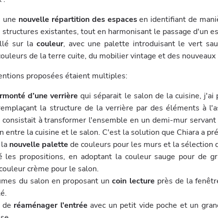
sé une
nouvelle répartition des espaces
en identifiant de mani
es structures existantes, tout en harmonisant le passage d'un es
illé
sur la
couleur
, avec une palette introduisant le vert sau
couleurs de la terre cuite, du mobilier vintage et des nouveau
entions proposées étaient multiples:
rmonté d’une verrière
qui séparait le salon de la cuisine, j'
emplaçant la structure de la verrière par des éléments à l'a
n consistait à transformer l'ensemble en un demi-mur servant 
on entre la cuisine et le salon. C'est la solution que Chiara a pr
 la
nouvelle palette
de couleurs pour les murs et la sélection
 les propositions, en adoptant la couleur sauge pour de g
couleur crème pour le salon.
olumes du salon en proposant un
coin lecture
près de la fenêt
lé.
é de
réaménager l'entrée
avec un petit vide poche et un gran
se.