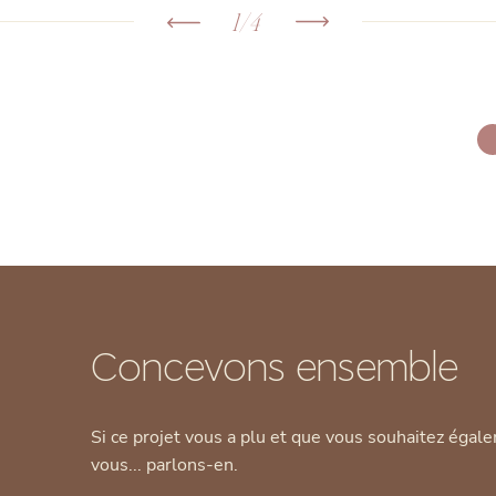
1/4
Concevons ensemble
Si ce projet vous a plu et que vous souhaitez égale
vous... parlons-en.