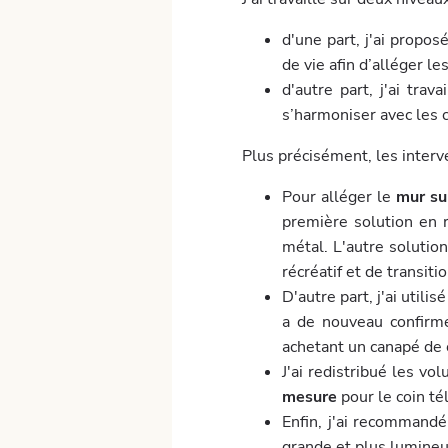
d'une part, j'ai propo
de vie afin d’alléger l
d'autre part,
j'ai trava
s’harmoniser avec les 
Plus précisément, les interv
Pour alléger le
mur su
première solution en r
métal. L'autre solutio
récréatif et de transiti
D'autre part, j'ai utilisé
a de nouveau confirmé
achetant un canapé de 
J'ai redistribué les v
mesure
pour le coin té
Enfin, j'ai recommand
grande et plus lumineu