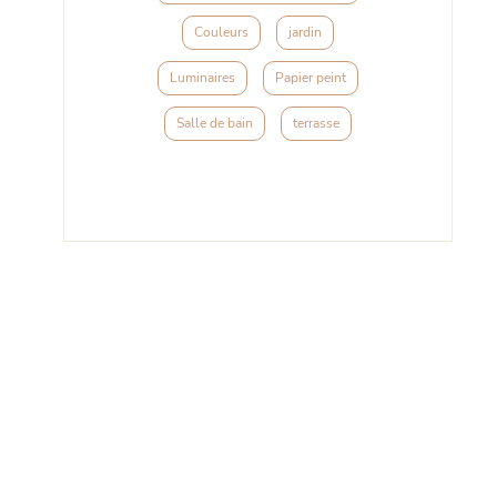
Couleurs
jardin
Luminaires
Papier peint
Salle de bain
terrasse