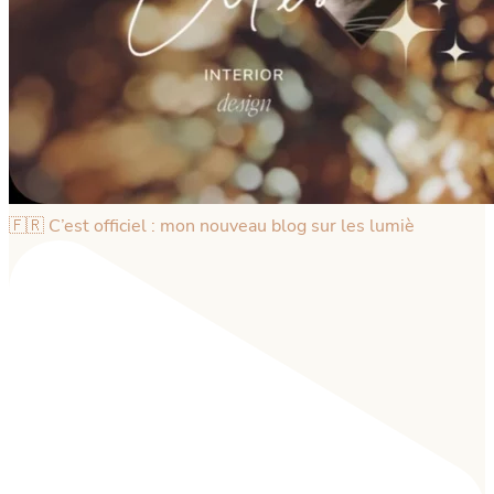
🇫🇷 C’est officiel : mon nouveau blog sur les lumiè