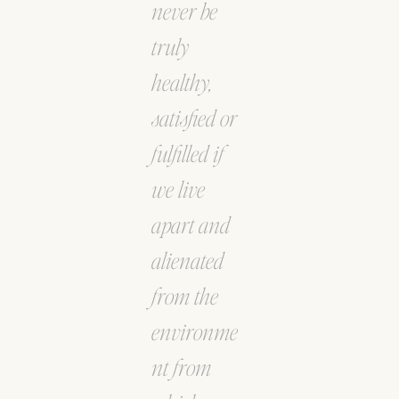
never be
truly
healthy,
satisfied or
fulfilled if
we live
apart and
alienated
from the
environme
nt from