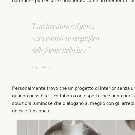
naturale – può essere considerata come un elemento costi
"
L'architettura è il gioco,
colto, corretto e magnifico
delle forme nella luce.
"
Le Corbusier
Personalmente trovo che un progetto di interior senza un
quando possibile – collaboro con esperti che sanno portar
soluzioni luminose che dialogano al meglio con gli arredi,
unica e funzionale.