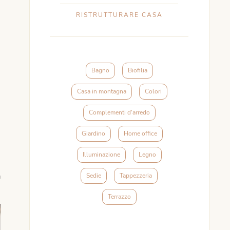
RISTRUTTURARE CASA
Bagno
Biofilia
Casa in montagna
Colori
Complementi d'arredo
Giardino
Home office
Illuminazione
Legno
a
Sedie
Tappezzeria
Terrazzo